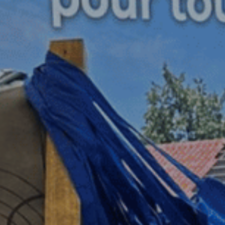
s
Solutions
Réalisations
Documentations
À pr