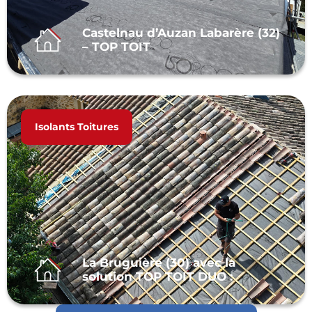
Castelnau d’Auzan Labarère (32)
– TOP TOIT
Isolants Toitures
La Bruguière (30) avec la
solution TOP TOIT DUO :