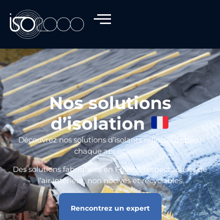
Nos solutions
d’isolation
Découvrez nos solutions d’isolants réflecteurs pour
chaque application.
Des solutions fabriquées en France, respectueuses de
l’air intérieur, non nocives et recyclables
Rencontrez un expert