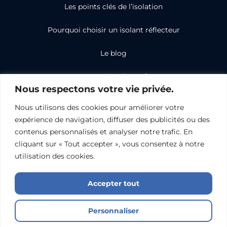
Les points clés de l’isolation
Pourquoi choisir un isolant réflecteur
Le blog
Nos partenaires de confiance
Nous respectons votre vie privée.
Isoler
Nous utilisons des cookies pour améliorer votre
Une toiture
expérience de navigation, diffuser des publicités ou des
Des combles
contenus personnalisés et analyser notre trafic. En
cliquant sur « Tout accepter », vous consentez à notre
Des murs et des cloisons
utilisation des cookies.
Accepter tout
Politiques de confidentialité
Mentions légales
Nous contacter
© Propulsé par Booster Digital - 2026 - ISO 2000. Tous droits
Personnaliser
réservés