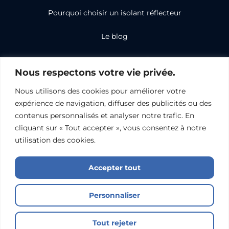
Pourquoi choisir un isolant réflecteur
Le blog
Nos partenaires de confiance
Nous respectons votre vie privée.
Isoler
Nous utilisons des cookies pour améliorer votre
Une toiture
expérience de navigation, diffuser des publicités ou des
Des combles
contenus personnalisés et analyser notre trafic. En
cliquant sur « Tout accepter », vous consentez à notre
Des murs et des cloisons
utilisation des cookies.
Accepter tout
Politiques de confidentialité
Mentions légales
Nous contacter
© Propulsé par Booster Digital - 2026 - ISO 2000. Tous droits
Personnaliser
réservés
Tout rejeter