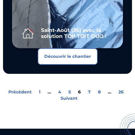
Saint-Août (36) avec la
solution TOP TOIT DUO :
Découvrir le chantier
Précédent
1
…
4
5
6
7
8
…
26
Suivant