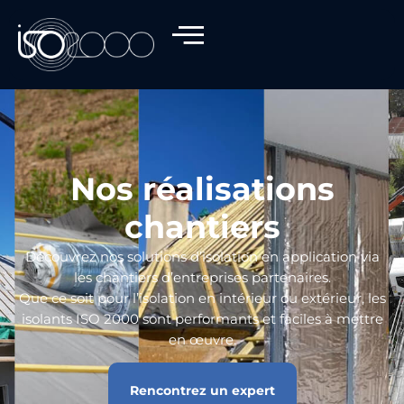
Nos réalisations
chantiers
Découvrez nos solutions d’isolation en application via
les chantiers d’entreprises partenaires.
Que ce soit pour l’isolation en intérieur ou extérieur, les
isolants ISO 2000 sont performants et faciles à mettre
en œuvre.
Rencontrez un expert