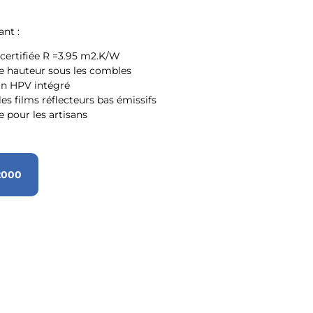
ant :
ertifiée R =3.95 m2.K/W
de hauteur sous les combles
an HPV intégré
les films réflecteurs bas émissifs
e pour les artisans
2000