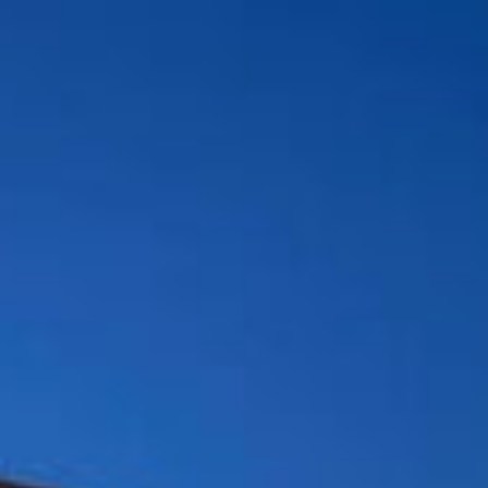
s
Solutions
Réalisations
Documentations
À pr