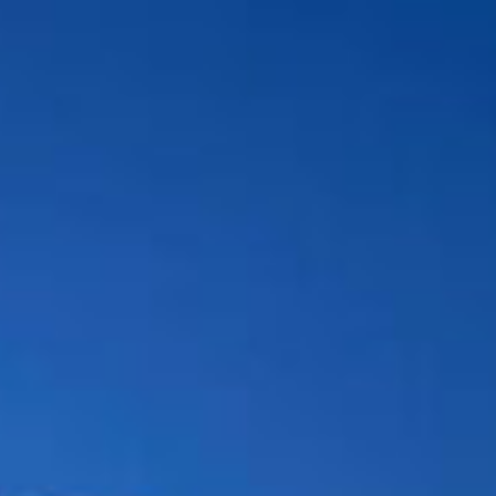
s
Solutions
Réalisations
Documentations
À pr